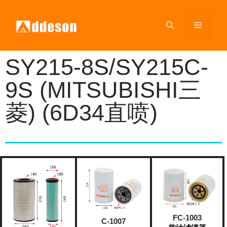
SY215-8S/SY215C-
9S (MITSUBISHI三
菱) (6D34直喷)
FC-1003
C-1007