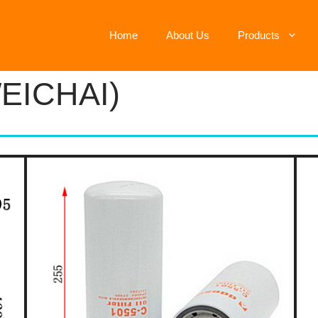
Home
About Us
Products
EICHAI)