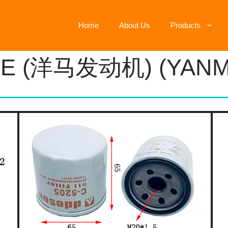
Home
About Us
Products
20E (洋马发动机) (YANM