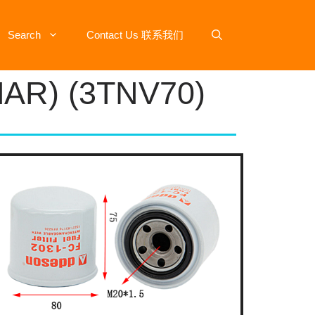
Search
Contact Us 联系我们
AR) (3TNV70)