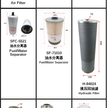
Air Filter
SFC-5521
油水分离器
Fuel/Water
SF-71010
Separator
油水分离器
Fuel/Water Separator​
H-84024
液压回油滤
Hydraulic Filter