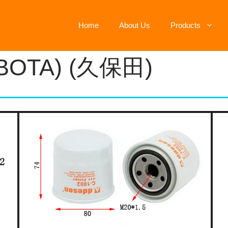
Home
About Us
Products
UBOTA) (久保田)