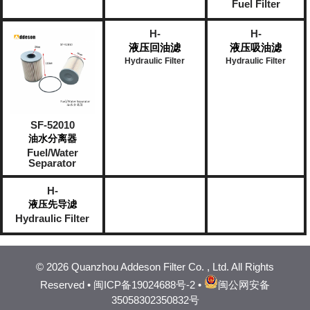
Fuel Filter
H-
H-
液压回油滤
液压吸油滤
Hydraulic Filter
Hydraulic Filter
SF-52010
油水分离器
Fuel/Water
Separator
H-
液压先导滤
Hydraulic Filter
©
2026 Quanzhou Addeson Filter Co. , Ltd. All Rights
Reserved •
闽ICP备19024688号-2
•
闽公网安备
35058302350832号