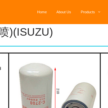
Home
About Us
Products
)(ISUZU)