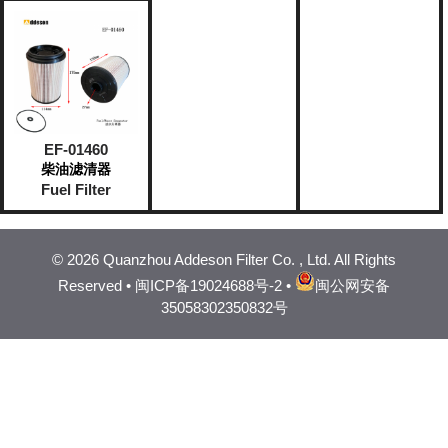
EF-01460
柴油滤清器
Fuel Filter
©
2026 Quanzhou Addeson Filter Co. , Ltd. All Rights
Reserved •
闽ICP备19024688号-2
•
闽公网安备
35058302350832号