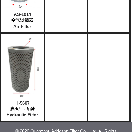
AS-1014
空气滤清器
Air Filter
H-5607
液压油回油滤
Hydraulic Filter
©
2026 Quanzhou Addeson Filter Co. , Ltd. All Rights