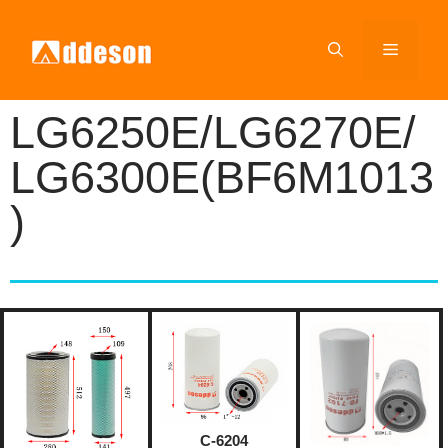
LG6250E/LG6270E/
LG6300E(BF6M1013
)
C-6204