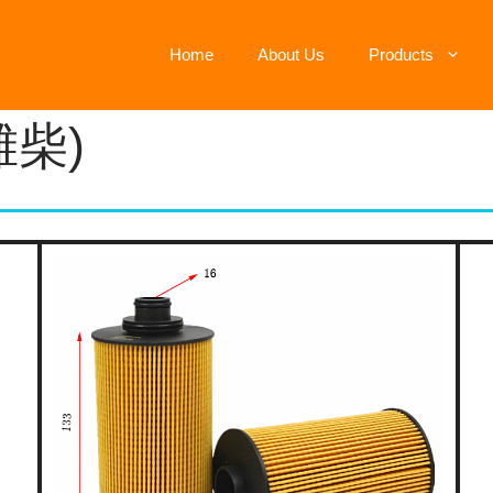
Home
About Us
Products
潍柴)