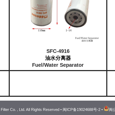
SFC-4916
油水分离器
Fuel/Water Separator
lter Co. , Ltd. All Rights Reserved •
闽ICP备19024688号-2
•
闽公