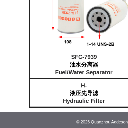
SFC-7939
油水分离器
Fuel/Water Separator
H-
液压先导滤
Hydraulic Filter
©
2026 Quanzhou Addeson Fi