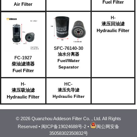
Fuel Filter
Air Filter
H-
液压回油滤
Hydraulic Filter
SFC-76140-30
油水分离器
FC-1927
Fuel/Water
柴油滤清器
Separator
Fuel Filter
H-
HC-
液压吸油滤
液压先导滤
Hydraulic Filter
Hydraulic Filter
©
2026 Quanzhou Addeson Filter Co. , Ltd. All Rights
Reserved •
闽ICP备19024688号-2
•
闽公网安备
35058302350832号