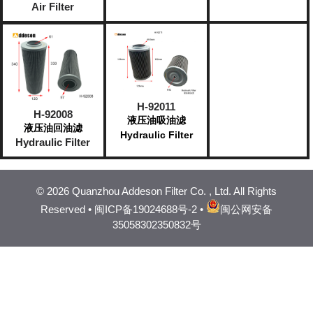
Air Filter
H-92011
H-92008
液压油吸油滤
液压油回油滤
Hydraulic Filter
Hydraulic Filter
©
2026 Quanzhou Addeson Filter Co. , Ltd. All Rights
Reserved •
闽ICP备19024688号-2
•
闽公网安备
35058302350832号