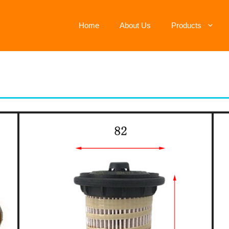
Home
About Us
Products