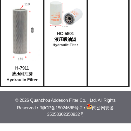
HC-5801
液压吸油滤
Hydraulic Filter
H-7911
液压回油滤
Hydraulic Filter
©
2026 Quanzhou Addeson Filter Co. , Ltd. All Rights
Reserved •
闽ICP备19024688号-2
•
闽公网安备
35058302350832号