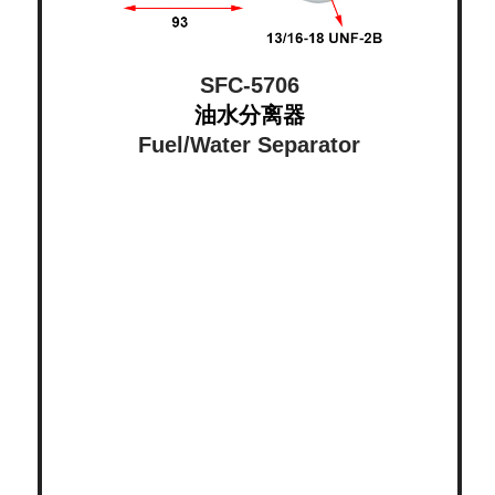
SFC-5706
油水分离器
Fuel/Water Separator​